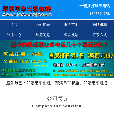
一键拨打服务电话
1895821258
主页
公司简介
服务范围
招聘求职
资讯中心
常见问题
留言反馈
联系方式
服务范围：郎溪吊车出租、郎溪吊车起重、郎溪吊车租赁
公司简介
Company introduction