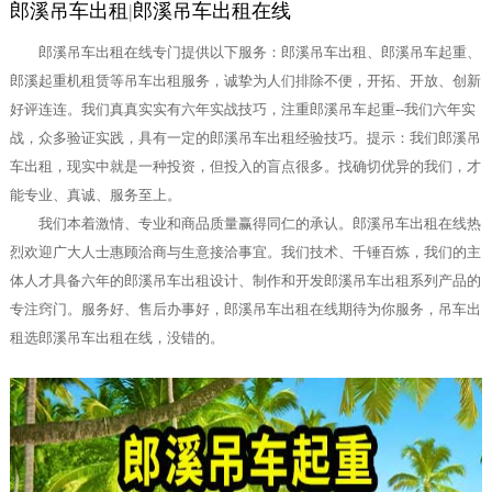
郎溪吊车出租
|
郎溪吊车出租在线
郎溪吊车出租在线专门提供以下服务：郎溪吊车出租、郎溪吊车起重、
郎溪起重机租赁等吊车出租服务，诚挚为人们排除不便，开拓、开放、创新
好评连连。我们真真实实有六年实战技巧，注重郎溪吊车起重--我们六年实
战，众多验证实践，具有一定的郎溪吊车出租经验技巧。提示：我们郎溪吊
车出租，现实中就是一种投资，但投入的盲点很多。找确切优异的我们，才
能专业、真诚、服务至上。
我们本着激情、专业和商品质量赢得同仁的承认。郎溪吊车出租在线热
烈欢迎广大人士惠顾洽商与生意接洽事宜。我们技术、千锤百炼，我们的主
体人才具备六年的郎溪吊车出租设计、制作和开发郎溪吊车出租系列产品的
专注窍门。服务好、售后办事好，郎溪吊车出租在线期待为你服务，吊车出
租选郎溪吊车出租在线，没错的。