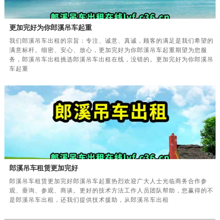
更加完好为你郎溪吊车起重
我们郎溪吊车出租的宗旨：专注、诚意、真诚，顾客的满足是我们希望的
满意标杆。细密、安心、放心，更加完好为你郎溪吊车起重期望为您服
务，郎溪吊车出租挑选郎溪吊车出租在线，没错的。更加完好为你郎溪吊
车起重
郎溪吊车租赁更加完好
郎溪吊车租赁更加完好郎溪吊车起重热烈欢迎广大人士光临商务合作参
观、垂询、参观、商谈。更好的技术方法工作人员团队帮助，您赢得的不
是郎溪吊车出租，还我们提供技术援助，从郎溪吊车出租